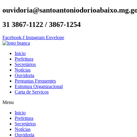
ouvidoria@santoantoniodorioabaixo.mg.go
31 3867-1122 / 3867-1254
Facebook-f
Instagram
Envelope
Inicio
Prefeitura
Secretários
Notícias
Ouvidoria
Perguntas Frequentes
Estrutura Organizacional
Carta de Serviços
Menu
Inicio
Prefeitura
Secretários
Notícias
Ouvidoria