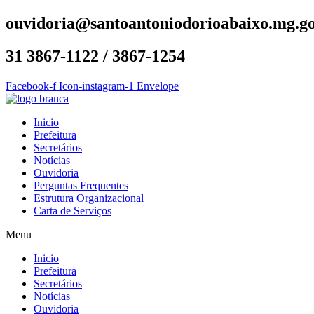
ouvidoria@santoantoniodorioabaixo.mg.go
31 3867-1122 / 3867-1254
Facebook-f
Icon-instagram-1
Envelope
Inicio
Prefeitura
Secretários
Notícias
Ouvidoria
Perguntas Frequentes
Estrutura Organizacional
Carta de Serviços
Menu
Inicio
Prefeitura
Secretários
Notícias
Ouvidoria