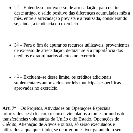
0
2
– Entende-se por excesso de arrecadação, para os fins
deste artigo, o saldo positivo das diferenças acumuladas mês a
mês, entre a arrecadação prevista e a realizada, considerando-
se, ainda, a tendência do exercício.
0
3
– Para o fim de apurar os recursos utilizáveis, provenientes
de excesso de arrecadação, deduzir-se-á a importância dos
créditos extraordinários abertos no exercício.
0
4
– Excluem–se desse limite, os créditos adicionais
suplementares autorizados por leis municipais específicas
aprovadas no exercício.
Art. 7º –
Os Projetos, Atividades ou Operações Especiais
priorizados nesta lei com recursos vinculados a fontes oriundas de
transferências voluntárias da União e do Estado, Operações de
Crédito, Alienação de Ativos e outras, só serão executados e
utilizados a qualquer título, se ocorrer ou estiver garantido o seu