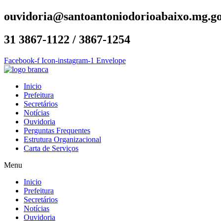
ouvidoria@santoantoniodorioabaixo.mg.go
31 3867-1122 / 3867-1254
Facebook-f
Icon-instagram-1
Envelope
Inicio
Prefeitura
Secretários
Notícias
Ouvidoria
Perguntas Frequentes
Estrutura Organizacional
Carta de Serviços
Menu
Inicio
Prefeitura
Secretários
Notícias
Ouvidoria