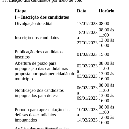
IV. Eleição dos candidatos por meio de voto.
Etapa
Data
Horário
I – Inscrição dos candidatos
Divulgação do edital
17/01/2023
08:00
08:00 às
18/01/2023
11:00
Inscrição dos candidatos
a
13:00 às
27/01/2023
16:00
Publicação dos candidatos
01/02/2023
15:00
inscritos
Abertura de prazo para
08:00 às
02/02/2023
impugnação das candidaturas
11:00
a
proposta por qualquer cidadão do
13:00 às
03/02/2023
município.
16:00
08:00 às
06/02/2023
Notificação dos candidatos
11:00
a
impugnados para defesa
13:00 às
09/01/2023
16:00
08:00 às
Período para apresentação das
10/02/2023
11:00
defesas dos candidatos
a
12:00 às
impugnados
14/02/2023
16:00
Análise das manifestações das