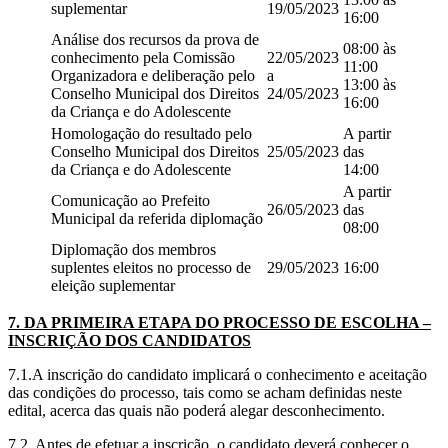
suplementar
19/05/2023
16:00
Análise dos recursos da prova de
08:00 às
conhecimento pela Comissão
22/05/2023
11:00
Organizadora e deliberação pelo
a
13:00 às
Conselho Municipal dos Direitos
24/05/2023
16:00
da Criança e do Adolescente
Homologação do resultado pelo
A partir
Conselho Municipal dos Direitos
25/05/2023
das
da Criança e do Adolescente
14:00
A partir
Comunicação ao Prefeito
26/05/2023
das
Municipal da referida diplomação
08:00
Diplomação dos membros
suplentes eleitos no processo de
29/05/2023
16:00
eleição suplementar
7. DA PRIMEIRA ETAPA DO PROCESSO DE ESCOLHA –
INSCRIÇÃO DOS CANDIDATOS
7.1.A inscrição do candidato implicará o conhecimento e aceitação
das condições do processo, tais como se acham definidas neste
edital, acerca das quais não poderá alegar desconhecimento.
7.2. Antes de efetuar a inscrição, o candidato deverá conhecer o