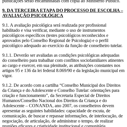
publicações serão encaminhadas com cópia ao Ministério Público.
9. DA TERCEIRA ETAPA DO PROCESSO DE ESCOLHA –
AVALIAÇÃO PSICOLÓGICA
9.1. A avaliação psicológica será realizada por profissional
habilitado e visa verificar, mediante o uso de instrumentos
psicológicos específicos (testes psicológicos reconhecidos e
aprovados pelo Conselho Regional de Psicologia) e o perfil
psicológico adequado ao exercício da função de conselheiro tutelar.
9.1.1. Deverão ser avaliadas as condições psicológicas adequadas
do conselheiro para trabalhar com conflitos sociofamiliares atinentes
ao cargo e exercer, em sua plenitude, as atribuições constantes nos
artigos 95 e 136 da lei federal 8.069/90 e da legislação municipal em
vigor.
9.1.2. De acordo com a cartilha “Conselho Municipal dos Direitos
da Criança e do Adolescente e Conselho Tutelar: orientações para
criação e funcionamento”, da Secretaria Especial de Direitos
Humanos/Conselho Nacional dos Direitos da Criança e do
Adolescente – CONANDA, ano 2007, os conselheiros devem
apresentar as seguintes habilidades: capacidade de escuta, de
comunicação, de buscar e repassar informações, de interlocução, de
negociação, de articulação, de administrar o tempo, de realizar
reuniões eficazes e criatividade institucional e comunitária.