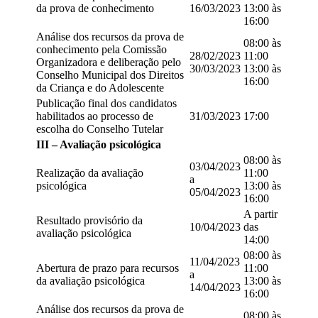
da prova de conhecimento
16/03/2023
13:00 às
16:00
Análise dos recursos da prova de
08:00 às
conhecimento pela Comissão
28/02/2023
11:00
Organizadora e deliberação pelo
30/03/2023
13:00 às
Conselho Municipal dos Direitos
16:00
da Criança e do Adolescente
Publicação final dos candidatos
habilitados ao processo de
31/03/2023
17:00
escolha do Conselho Tutelar
III – Avaliação psicológica
08:00 às
03/04/2023
Realização da avaliação
11:00
a
psicológica
13:00 às
05/04/2023
16:00
A partir
Resultado provisório da
10/04/2023
das
avaliação psicológica
14:00
08:00 às
11/04/2023
Abertura de prazo para recursos
11:00
a
da avaliação psicológica
13:00 às
14/04/2023
16:00
Análise dos recursos da prova de
08:00 às