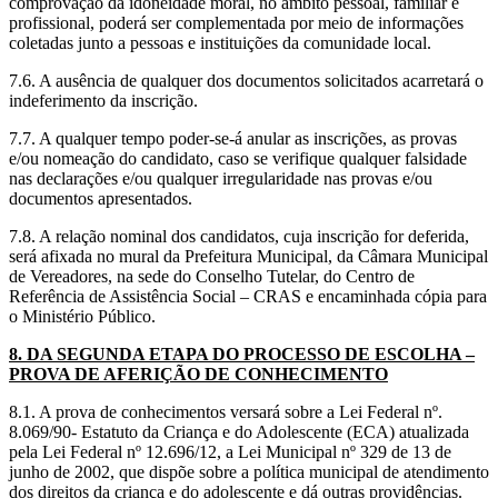
comprovação da idoneidade moral, no âmbito pessoal, familiar e
profissional, poderá ser complementada por meio de informações
coletadas junto a pessoas e instituições da comunidade local.
7.6. A ausência de qualquer dos documentos solicitados acarretará o
indeferimento da inscrição.
7.7. A qualquer tempo poder-se-á anular as inscrições, as provas
e/ou nomeação do candidato, caso se verifique qualquer falsidade
nas declarações e/ou qualquer irregularidade nas provas e/ou
documentos apresentados.
7.8. A relação nominal dos candidatos, cuja inscrição for deferida,
será afixada no mural da Prefeitura Municipal, da Câmara Municipal
de Vereadores, na sede do Conselho Tutelar, do Centro de
Referência de Assistência Social – CRAS e encaminhada cópia para
o Ministério Público.
8. DA SEGUNDA ETAPA DO PROCESSO DE ESCOLHA –
PROVA DE AFERIÇÃO DE CONHECIMENTO
8.1. A prova de conhecimentos versará sobre a Lei Federal nº.
8.069/90- Estatuto da Criança e do Adolescente (ECA) atualizada
pela Lei Federal nº 12.696/12, a Lei Municipal nº 329 de 13 de
junho de 2002, que dispõe sobre a política municipal de atendimento
dos direitos da criança e do adolescente e dá outras providências.