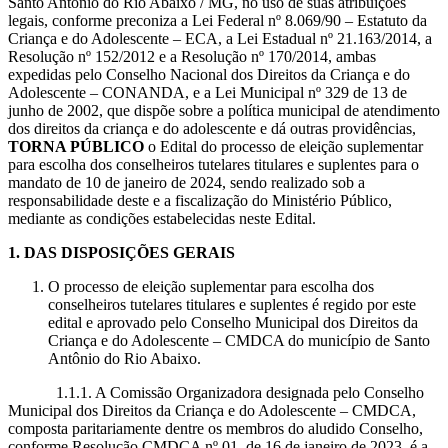
Santo Antônio do Rio Abaixo / MG, no uso de suas atribuições
legais, conforme preconiza a Lei Federal nº 8.069/90 – Estatuto da
Criança e do Adolescente – ECA, a Lei Estadual nº 21.163/2014, a
Resolução nº 152/2012 e a Resolução nº 170/2014, ambas
expedidas pelo Conselho Nacional dos Direitos da Criança e do
Adolescente – CONANDA, e a Lei Municipal nº 329 de 13 de
junho de 2002, que dispõe sobre a política municipal de atendimento
dos direitos da criança e do adolescente e dá outras providências,
TORNA PÚBLICO
o Edital do processo de eleição suplementar
para escolha dos conselheiros tutelares titulares e suplentes para o
mandato de 10 de janeiro de 2024, sendo realizado sob a
responsabilidade deste e a fiscalização do Ministério Público,
mediante as condições estabelecidas neste Edital.
1. DAS DISPOSIÇÕES GERAIS
O processo de eleição suplementar para escolha dos
conselheiros tutelares titulares e suplentes é regido por este
edital e aprovado pelo Conselho Municipal dos Direitos da
Criança e do Adolescente – CMDCA do município de Santo
Antônio do Rio Abaixo.
1.1.1. A Comissão Organizadora designada pelo Conselho
Municipal dos Direitos da Criança e do Adolescente – CMDCA,
composta paritariamente dentre os membros do aludido Conselho,
conforme Resolução CMDCA nº 01, de 16 de janeiro de 2023, é a