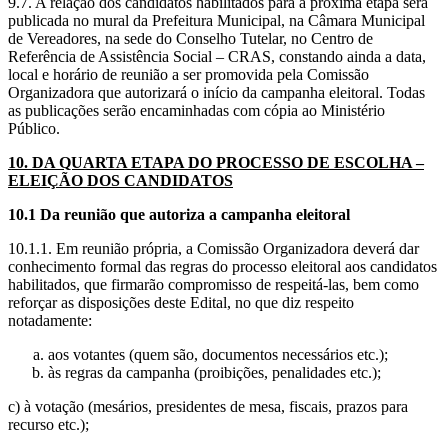
9.7. A relação dos candidatos habilitados para a próxima etapa será
publicada no mural da Prefeitura Municipal, na Câmara Municipal
de Vereadores, na sede do Conselho Tutelar, no Centro de
Referência de Assistência Social – CRAS, constando ainda a data,
local e horário de reunião a ser promovida pela Comissão
Organizadora que autorizará o início da campanha eleitoral. Todas
as publicações serão encaminhadas com cópia ao Ministério
Público.
10. DA QUARTA ETAPA DO PROCESSO DE ESCOLHA –
ELEIÇÃO DOS CANDIDATOS
10.1 Da reunião que autoriza a campanha eleitoral
10.1.1. Em reunião própria, a Comissão Organizadora deverá dar
conhecimento formal das regras do processo eleitoral aos candidatos
habilitados, que firmarão compromisso de respeitá-las, bem como
reforçar as disposições deste Edital, no que diz respeito
notadamente:
aos votantes (quem são, documentos necessários etc.);
às regras da campanha (proibições, penalidades etc.);
c) à votação (mesários, presidentes de mesa, fiscais, prazos para
recurso etc.);