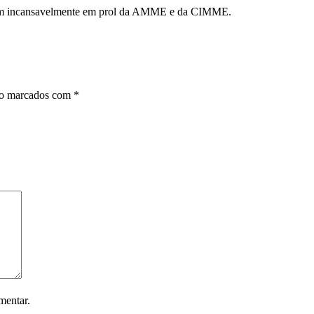
lham incansavelmente em prol da AMME e da CIMME.
ão marcados com
*
mentar.