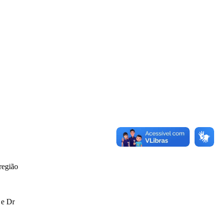
região
 e Dr